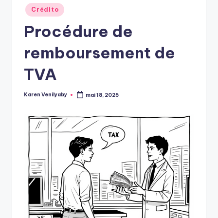
Posted
Crédito
in
Procédure de
remboursement de
TVA
Karen Venilyaby
mai 18, 2025
Posted
by