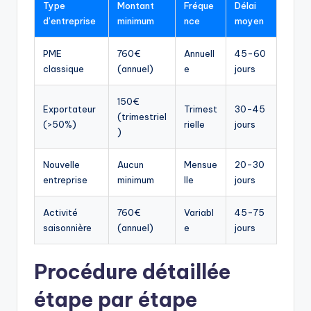
Type
Montant
Fréque
Délai
d’entreprise
minimum
nce
moyen
PME
760€
Annuell
45-60
classique
(annuel)
e
jours
150€
Exportateur
Trimest
30-45
(trimestriel
(>50%)
rielle
jours
)
Nouvelle
Aucun
Mensue
20-30
entreprise
minimum
lle
jours
Activité
760€
Variabl
45-75
saisonnière
(annuel)
e
jours
Procédure détaillée
étape par étape