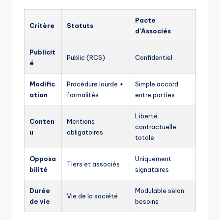
Pacte
Critère
Statuts
d’Associés
Publicit
Public (RCS)
Confidentiel
é
Modific
Procédure lourde +
Simple accord
ation
formalités
entre parties
Liberté
Conten
Mentions
contractuelle
u
obligatoires
totale
Opposa
Uniquement
Tiers et associés
bilité
signataires
Durée
Modulable selon
Vie de la société
de vie
besoins