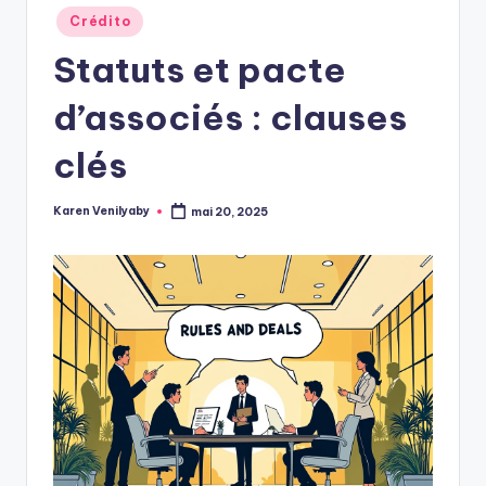
Posted
Crédito
in
Statuts et pacte
d’associés : clauses
clés
Karen Venilyaby
mai 20, 2025
Posted
by