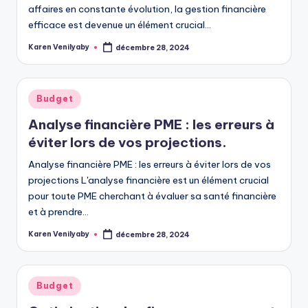
affaires en constante évolution, la gestion financière
efficace est devenue un élément crucial…
Karen Venilyaby
décembre 28, 2024
Posted
by
Posted
Budget
in
Analyse financière PME : les erreurs à
éviter lors de vos projections.
Analyse financière PME : les erreurs à éviter lors de vos
projections L'analyse financière est un élément crucial
pour toute PME cherchant à évaluer sa santé financière
et à prendre…
Karen Venilyaby
décembre 28, 2024
Posted
by
Posted
Budget
in