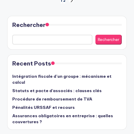
Pagination
1
2
NEXT
PAGE
des
publications
Rechercher
Rechercher
Recent Posts
Intégration fiscale d’un groupe : mécanisme et
calcul
Statuts et pacte d’associés : clauses clés
Procédure de remboursement de TVA
Pénalités URSSAF et recours
Assurances obligatoires en entreprise : quelles
couvertures ?