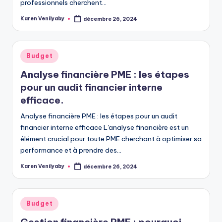
professionnels cherchent…
Karen Venilyaby
décembre 26, 2024
Posted
by
Posted
Budget
in
Analyse financière PME : les étapes
pour un audit financier interne
efficace.
Analyse financière PME : les étapes pour un audit
financier interne efficace L'analyse financière est un
élément crucial pour toute PME cherchant à optimiser sa
performance et à prendre des…
Karen Venilyaby
décembre 26, 2024
Posted
by
Posted
Budget
in